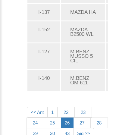
I-137
MAZDA HA
Consulta
I-152
MAZDA
Consulta
B2500 WL
I-127
M.BENZ
Consulta
MUSSO 5
CIL
I-140
M.BENZ
Consulta
OM 611
<< Ant
1
22
23
24
25
26
27
28
29
30
43
Sig >>