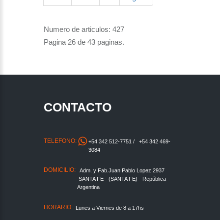
Numero de articulos: 427
Pagina 26 de 43 paginas.
CONTACTO
TELEFONO:
+54 342 512-7751
/
+54 342 469-
3084
DOMICILIO:
Adm. y Fab.Juan Pablo Lopez 2937
SANTA FE - (SANTA FE) - República
Argentina
HORARIO:
Lunes a Viernes de 8 a 17hs