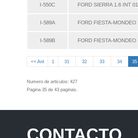
I-550C
FORD SIERRA 1.6 INT 0
I-589A
FORD FIESTA-MONDEO 
I-589B
FORD FIESTA-MONDEO E
<< Ant
1
31
32
33
34
35
Numero de articulos: 427
Pagina 35 de 43 paginas.
CONTACTO