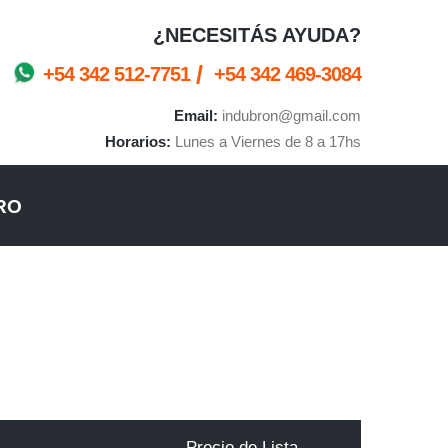
¿NECESITÁS AYUDA?
/
+54 342 512-7751
+54 342 469-3084
Email:
indubron@gmail.com
Horarios:
Lunes a Viernes de 8 a 17hs
RO
Precio de Lista